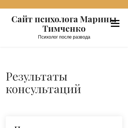
Перейти
к
Сайт психолога Марины
содержимому
Тимченко
Психолог после развода
Результаты
консультаций